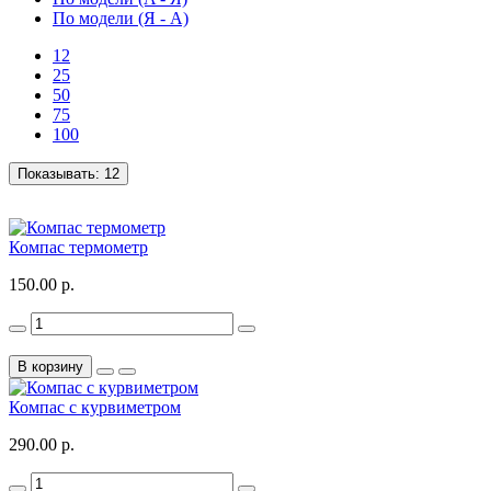
По модели (Я - A)
12
25
50
75
100
Показывать:
12
Компас термометр
150.00 р.
В корзину
Компас с курвиметром
290.00 р.