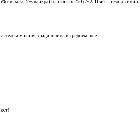
5% вискоза, 5% лайкра) плотность 250 г/м2. Цвет – темно-синий.
 застежка молния, сзади шлица в среднем шве
)
кст!