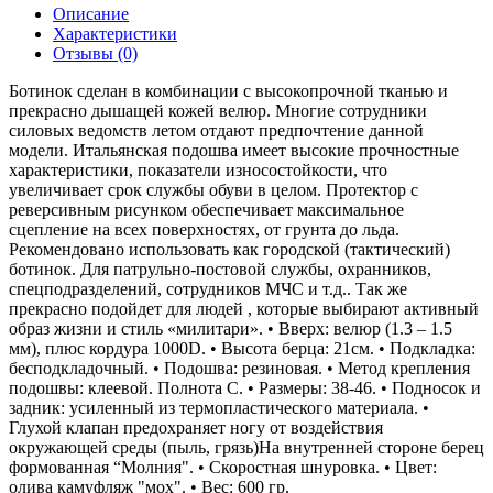
Описание
Характеристики
Отзывы (0)
Ботинок сделан в комбинации с высокопрочной тканью и
прекрасно дышащей кожей велюр. Многие сотрудники
силовых ведомств летом отдают предпочтение данной
модели. Итальянская подошва имеет высокие прочностные
характеристики, показатели износостойкости, что
увеличивает срок службы обуви в целом. Протектор с
реверсивным рисунком обеспечивает максимальное
сцепление на всех поверхностях, от грунта до льда.
Рекомендовано использовать как городской (тактический)
ботинок. Для патрульно-постовой службы, охранников,
спецподразделений, сотрудников МЧС и т.д.. Так же
прекрасно подойдет для людей , которые выбирают активный
образ жизни и стиль «милитари». • Вверх: велюр (1.3 – 1.5
мм), плюс кордура 1000D. • Высота берца: 21см. • Подкладка:
бесподкладочный. • Подошва: резиновая. • Метод крепления
подошвы: клеевой. Полнота С. • Размеры: 38-46. • Подносок и
задник: усиленный из термопластического материала. •
Глухой клапан предохраняет ногу от воздействия
окружающей среды (пыль, грязь)На внутренней стороне берец
формованная “Молния". • Скоростная шнуровка. • Цвет:
олива камуфляж "мох". • Вес: 600 гр.